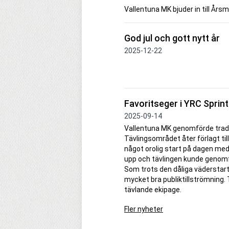
Vallentuna MK bjuder in till Års
God jul och gott nytt år
2025-12-22
Favoritseger i YRC Sprin
2025-09-14
Vallentuna MK genomförde tradi
Tävlingsområdet åter förlagt til
något orolig start på dagen me
upp och tävlingen kunde genomfö
Som trots den dåliga väderstar
mycket bra publiktillströmning. Ti
tävlande ekipage.
Fler nyheter