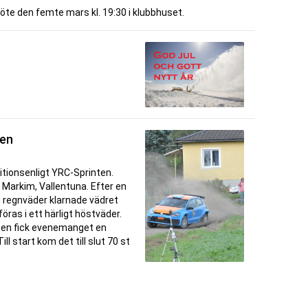
möte den femte mars kl. 19:30 i klubbhuset.
ten
tionsenligt YRC-Sprinten.
l Markim, Vallentuna. Efter en
d regnväder klarnade vädret
ras i ett härligt höstväder.
ten fick evenemanget en
ll start kom det till slut 70 st